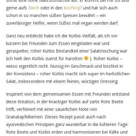
somit eine hohe Nährstoffdichte auf. Er kommt bei mir oft und
gerne aufs
Blech
oder in den
Kochtopf
und hat sich auch
schon in so manchen süßen Speisen bewährt – ein
zuverlässiger Helfer, wenn Süßes mal vegan werden darf.
Ganz neu entdeckt habe ich die Kürbis-Vielfalt, als ich vor
kurzem bei Freunden zum Essen eingeladen war und
geraspelter, roher Kürbis Bestandteil einer Salatmischung war
(ich hielt den Kürbis zuerst für Karotten
). Roher Kürbis –
wieso eigentlich nicht. Nussig im Geschmack und bissfest in
der Konsistenz – roher Kürbis macht sich super im herbstlichen
Salat, insbesondere mit einem feinen, würzigen Dressing.
Inspiriert von dem gemeinsamen Essen mit Freunden entstand
diese Kreation, in der knackiger Kürbis auf zarte Rote Beete
trifft, verfeinert mit einer säuerlichen Note von
Granatapfelkernen. Dieses Rezept passt auch nach
ayurvedischen Prinzipien ganz wunderbar in die kühleren Tage:
Rote Beete und Kürbis erden und harmonisieren bei Kälte und