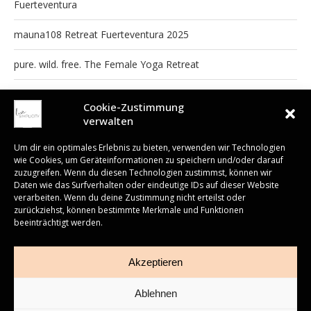
Fuerteventura
mauna108 Retreat Fuerteventura 2025
pure. wild. free. The Female Yoga Retreat
Yoga, Nature & Art Brunnenhaus Retreat
Cookie-Zustimmung
verwalten
Um dir ein optimales Erlebnis zu bieten, verwenden wir Technologien
READ ALSO
wie Cookies, um Geräteinformationen zu speichern und/oder darauf
zuzugreifen. Wenn du diesen Technologien zustimmst, können wir
Chestnut – the
Daten wie das Surfverhalten oder eindeutige IDs auf dieser Website
undiscovered
verarbeiten. Wenn du deine Zustimmung nicht erteilst oder
superfood
zurückziehst, können bestimmte Merkmale und Funktionen
10. Mai 2017
beeinträchtigt werden.
Impressum
AGB
Cookies
Newsletter
Bliss-Ball-Tuesday –
jetzt auch bei dir zu
Akzeptieren
Hause
14. Juli 2017
Ablehnen